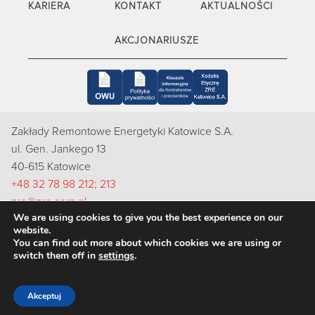
KARIERA
KONTAKT
AKTUALNOŚCI
AKCJONARIUSZE
Zakłady Remontowe Energetyki Katowice S.A.
ul. Gen. Jankego 13
40-615 Katowice
+48 32 78 98 212; 213
zre@zre.com.pl
We are using cookies to give you the best experience on our
Inspektorem Ochrony Danych Osobowych w ZRE Katowice
website.
S.A. jest Pani Natalia Bugajska-Skut, e-mail: rodo@zre.com.pl
You can find out more about which cookies we are using or
switch them off in
settings
.
Akceptuj
Copyright 2022 ZRE Katowice S.A.