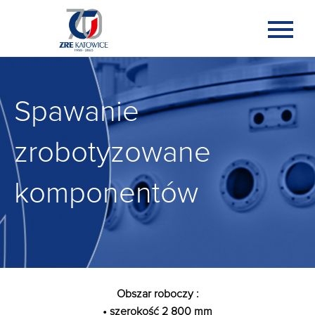
Spawanie
zrobotyzowane
komponentów
Obszar roboczy :
• szerokość 2 800 mm