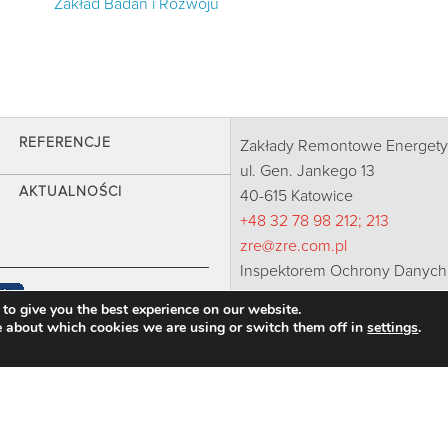
Zakład Badań i Rozwoju
REFERENCJE
Zakłady Remontowe Energetyk
ul. Gen. Jankego 13
AKTUALNOŚCI
40-615 Katowice
+48 32 78 98 212; 213
zre@zre.com.pl
Inspektorem Ochrony Danych 
Natalia Bugajska-Skut, e-mail
to give you the best experience on our website.
e about which cookies we are using or switch them off in
settings
.