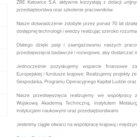
ZRE Katowice S.A. aktywnie korzystają z dotacji unij
przedsiębiorstwa oraz szkolenie pracowników.
Nasze doświadczenie zdobyte przez ponad 70 lat dzia
dostępnej technologii i wiedzy realizując szeroko rozumia
Dlatego dzięki pasji i zaangażowaniu naszych prac
przedsięwzięcia badawcze i rozwojowe, aby dostarczać i
Jednocześnie pozyskujemy wsparcie finansowe za
Europejskiej i fundusze krajowe. Realizujemy projekty
Gospodarka, Programu Operacyjnego Kapitał Ludzki ora
Nasze przedsięwzięcia realizujemy we współpracy z 
Wojskową Akademią Techniczną, Instytutem Metalurgi
instytucjami naukowymi oraz przedsiębiorstwami.
Jesteśmy ciągle otwarci na współpracę krajową i między