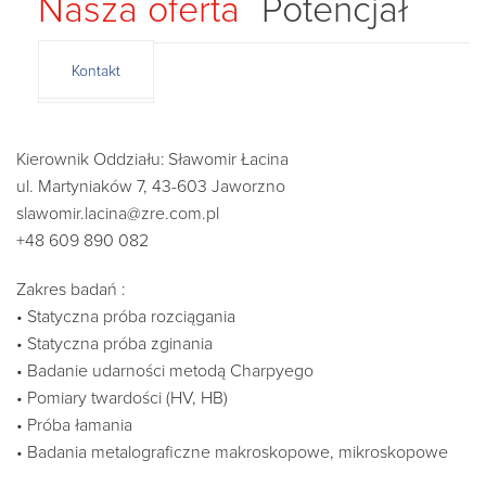
Nasza oferta
Potencjał
Kontakt
Kierownik Oddziału: Sławomir Łacina
ul. Martyniaków 7, 43-603 Jaworzno
slawomir.lacina@zre.com.pl
+48 609 890 082
Zakres badań :
• Statyczna próba rozciągania
• Statyczna próba zginania
• Badanie udarności metodą Charpyego
• Pomiary twardości (HV, HB)
• Próba łamania
• Badania metalograficzne makroskopowe, mikroskopowe