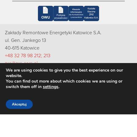
Zakłady Remontowe Energetyki Katowice S.A.
ul. Gen. Jankego 13
40-615 Katowice
+48 32 78 98 212; 213
zre@zre.com.pl
We are using cookies to give you the best experience on our
Inspektorem Ochrony Danych Osobowych w ZRE Katowice
website.
S.A. jest Pani Natalia Bugajska-Skut, e-mail: rodo@zre.com.pl
You can find out more about which cookies we are using or
switch them off in
settings
.
Akceptuj
Copyright 2022 ZRE Katowice S.A.