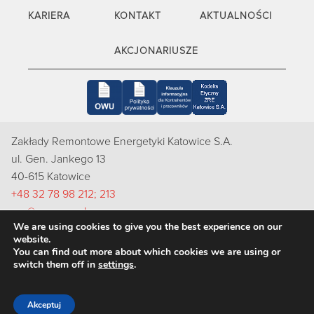
KARIERA
KONTAKT
AKTUALNOŚCI
AKCJONARIUSZE
Zakłady Remontowe Energetyki Katowice S.A.
ul. Gen. Jankego 13
40-615 Katowice
+48 32 78 98 212; 213
zre@zre.com.pl
We are using cookies to give you the best experience on our
Inspektorem Ochrony Danych Osobowych w ZRE Katowice
website.
S.A. jest Pani Natalia Bugajska-Skut, e-mail: rodo@zre.com.pl
You can find out more about which cookies we are using or
switch them off in
settings
.
Akceptuj