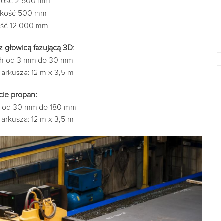
okość 2 500 mm
okość 500 mm
ość 12 000 mm
z głowicą fazującą 3D
:
ach od 3 mm do 30 mm
arkusza: 12 m x 3,5 m
cie propan:
ch od 30 mm do 180 mm
arkusza: 12 m x 3,5 m