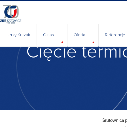
Jerzy Kurzak
O nas
Oferta
Referencje
Cięcie term
Historia
Władze spółki
BHP
Polityka Zintegrowanego Systemu Zarządza
Certyfikaty i uprawnienia
Odpowiedzialny biznes
Badania i rozwój
Relacje inwestorskie
Śrutownica p