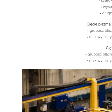
• szer
• wys
• dług
Cięcie plazma 
• grubość bl
• max wymiary 
Cię
• grubość bla
• max wymiary 