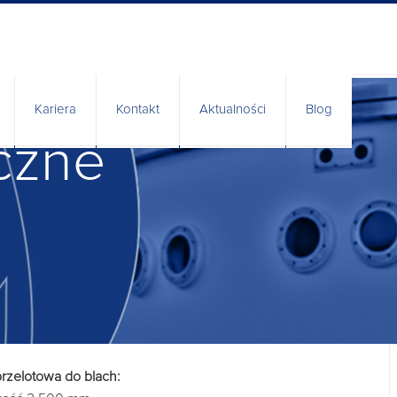
Kariera
Kontakt
Aktualności
Blog
iczne
nia
rzelotowa do blach: