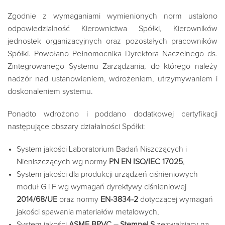
Zgodnie z wymaganiami wymienionych norm ustalono
odpowiedzialność Kierownictwa Spółki, Kierowników
jednostek organizacyjnych oraz pozostałych pracowników
Spółki. Powołano Pełnomocnika Dyrektora Naczelnego ds.
Zintegrowanego Systemu Zarządzania, do którego należy
nadzór nad ustanowieniem, wdrożeniem, utrzymywaniem i
doskonaleniem systemu.
Ponadto wdrożono i poddano dodatkowej certyfikacji
następujące obszary działalności Spółki:
System jakości Laboratorium Badań Niszczących i
Nieniszczących wg normy
PN
EN ISO/IEC 17025
,
System jakości dla produkcji urządzeń ciśnieniowych
moduł G i F wg wymagań dyrektywy ciśnieniowej
2014/68/UE
oraz normy
EN-3834-2
dotyczącej wymagań
jakości spawania materiałów metalowych,
System jakości
ASME BPVC – Stempel S
zezwalający na