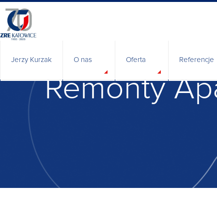
Jerzy Kurzak
O nas
Oferta
Referencje
Remonty Apa
Historia
Władze spółki
BHP
Polityka Zintegrowanego Systemu Zarządza
Certyfikaty i uprawnienia
Odpowiedzialny biznes
Badania i rozwój
Relacje inwestorskie