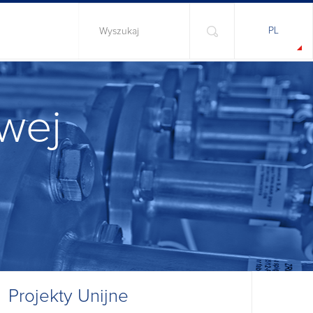
PL
wej
Projekty Unijne