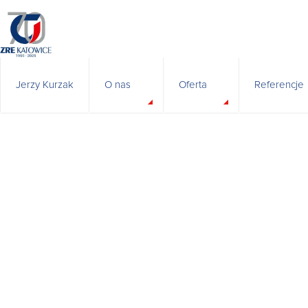
Jerzy Kurzak
O nas
Oferta
Referencje
Montaż rusz
Historia
Władze spółki
BHP
Polityka Zintegrowanego Systemu Zarządza
Certyfikaty i uprawnienia
Odpowiedzialny biznes
Badania i rozwój
Relacje inwestorskie